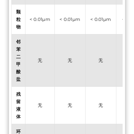
颗
粒
< 0.01µm
< 0.01µm
< 0.01µm
< 0.
物
邻
苯
二
无
无
无
甲
酸
盐
残
留
无
无
无
液
体
环