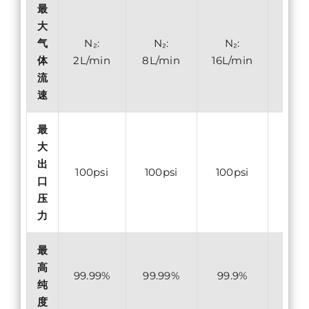
最
大
气
N₂:
N₂:
N₂:
N₂
体
2L/min
8L/min
16L/min
30L/
流
速
最
大
出
100psi
100psi
100psi
100
口
压
力
最
高
99.99%
99.99%
99.9%
99.
纯
度