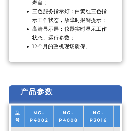
寿命；
三色服务指示灯：白黄红三色指
示工作状态，故障时报警提示；
高清显示屏：仪器实时显示工作
状态、运行参数；
12个月的整机现场质保。
产品参数
型
NG-
NG-
NG-
N
号
P4002
P4008
P3016
P3