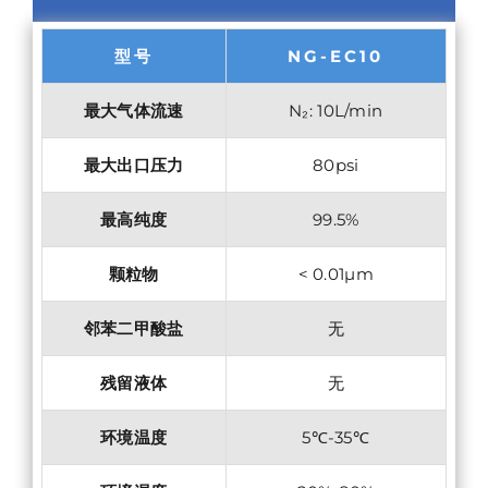
型号
NG-EC10
最大气体流速
N₂: 10L/min
最大出口压力
80psi
最高纯度
99.5%
颗粒物
< 0.01µm
邻苯二甲酸盐
无
残留液体
无
环境温度
5℃-35℃