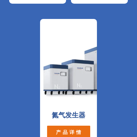
氮气发生器
产 品 详 情