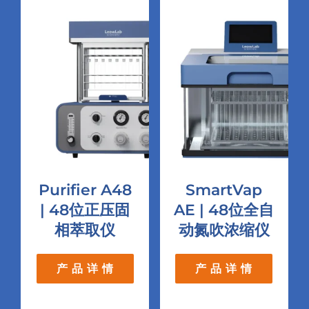
Purifier A48
SmartVap
| 48位正压固
AE | 48位全自
相萃取仪
动氮吹浓缩仪
产 品 详 情
产 品 详 情