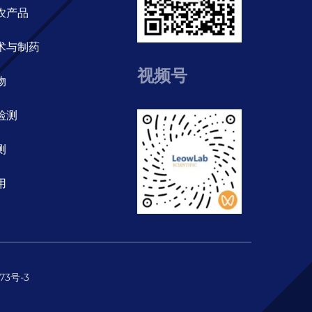
农产品
术与制药
视频号
物
检测
测
用
73号-3