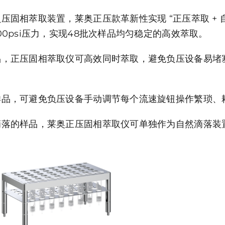
压固相萃取装置，莱奥正压款革新性实现 “正压萃取 + 
00psi压力，实现48批次样品均匀稳定的高效萃取。
品，正压固相萃取仪可高效同时萃取，避免负压设备易堵
样品，可避免负压设备手动调节每个流速旋钮操作繁琐、
滴落的样品，莱奥正压固相萃取仪可单独作为自然滴落装