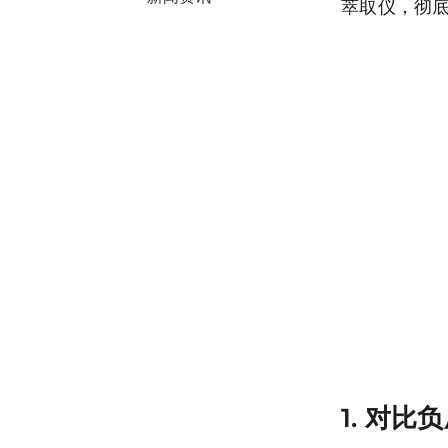
萃取仪，彻
1. 对