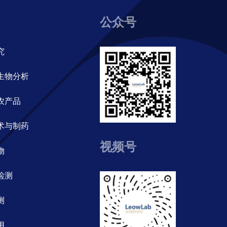
公众号
究
生物分析
农产品
术与制药
视频号
物
检测
测
用