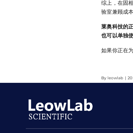
综上，在固
验室兼顾成
莱奥科技的
也可以单独
如果你正在
By
leowlab
|
2