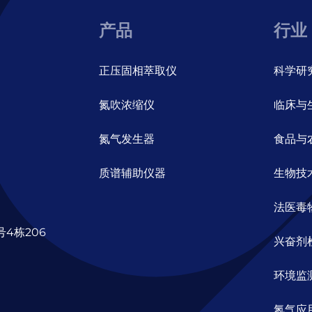
产品
行业
正压固相萃取仪
科学研
氮吹浓缩仪
临床与
氮气发生器
食品与
质谱辅助仪器
生物技
法医毒
4栋206
兴奋剂
环境监
氮气应