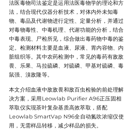
法医毒物司法鉴定是运用法医毒物学的理论和方
资源中心
法，结合现代仪器分析技术，对体内外未知毒
物、毒品及代谢物进行定性、定量分析，并通过
关于莱奥
对毒物毒性、中毒机理、代谢功能的分析，结合
中毒表现、尸检所见，综合做出毒药物中毒的鉴
联系我们
定。检测材料主要是血液、尿液、胃内容物、内
脏组织等。其中农药检测中，常见的毒药有敌敌
畏、乐果、马拉硫磷、对硫磷、甲基对硫磷、毒
鼠强、溴敌隆等。
本文介绍血液中敌敌畏和敌百虫检验的前处理解
决方案，采用Leowlab Purifier A96正压固相
萃取仪实现茶叶复杂基质高效萃取，搭配
Leowlab SmartVap N96全自动氮吹浓缩仪使
用，无需样品转移，减少样品的损失。